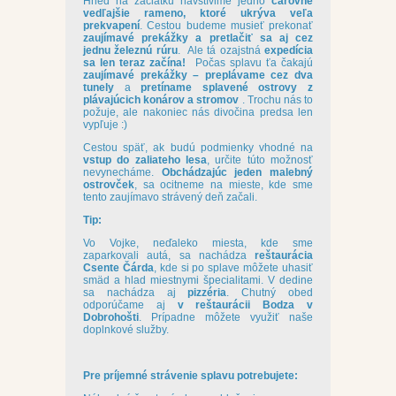
Hneď na začiatku navštívime jedno
čarovné
vedľajšie rameno, ktoré ukrýva veľa
prekvapení
. Cestou budeme musieť prekonať
zaujímavé prekážky a pretlačiť sa aj cez
jednu železnú rúru
. Ale tá ozajstná
expedícia
sa len teraz začína!
Počas splavu ťa čakajú
zaujímavé prekážky – preplávame cez dva
tunely
a
pretíname splavené ostrovy z
plávajúcich konárov a stromov
. Trochu nás to
požuje, ale nakoniec nás divočina predsa len
vypľuje :)
Cestou späť, ak budú podmienky vhodné na
vstup do zaliateho lesa
, určite túto možnosť
nevynecháme.
Obchádzajúc jeden malebný
ostrovček
, sa ocitneme na mieste, kde sme
tento zaujímavo strávený deň začali.
Tip:
Vo Vojke, neďaleko miesta, kde sme
zaparkovali autá, sa nachádza
reštaurácia
Csente Čárda
, kde si po splave môžete uhasiť
smäd a hlad miestnymi špecialitami. V dedine
sa nachádza aj
pizzéria
. Chutný obed
odporúčame aj
v reštaurácii Bodza v
Dobrohošti
. Prípadne môžete využiť naše
doplnkové služby.
Pre príjemné strávenie splavu potrebujete: