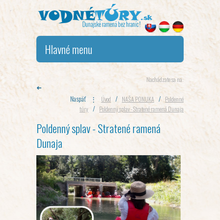
Hlavné menu
Nachádzate sa na:
➜
Naspäť
⋮
/
/
Úvod
NAŠA PONUKA
Poldenné
/
túry
Poldenný splav - Stratené ramená Dunaja
Poldenný splav - Stratené ramená
Dunaja