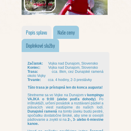
Popis splavu
Naše ceny
Doplnkové služby
Začiatok:
Vojka nad Dunajom, Slovensko
Koniec:
Vojka nad Dunajom, Slovensko
Trasa:
cca. 8km, cez Dunajské ramená
okolo Vojky
Trvanie:
cca. 4 hodiny, 2-3 prestávky
Táto trasa je prístupná len do konca augusta!
Stretneme sa vo Vojke na Dunajom v
kempingu
VAJKA o 9:00 (alebo podľa dohody)
. Po
inštruktáži, určení posádok a rozdávaní pádiel a
plávacích viest nastúpime do našich lodí.
Dunajské ramená
na tomto úseku budú pestré,
spočiatku dostatočne široké, aby sme si osvojili
pádlovanie a zvykli si na
2-, 3- alebo 4-miestne
kanoe.