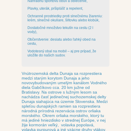
Náhradnú športovú obuv a oblečenie,
Plavky, uterák, pršiplášť a repelent,
Ochranné prostriedky proti slnečnému žiareniu:
krém, slnečné okuliare, šiltovku alebo klobúk,
Dostatočné množstvo tekutín na cestu (2 l
vody),
Občerstvenie: desiatu alebo ľahký obed na
cestu,
Vodotesný obal na mobil – aj pre prípad, že
uložíte do našich sudov.
Vnútrozemská delta Dunaja sa rozprestiera
medzi starým korytom Dunaja a jeho
novovybudovaným umelým kanálom Vodného
diela Gabčíkovo cca. 20 km južne od
Bratislavy. Na ostrove s lužným lesom sa
nachádza časť jedinečnej suchozemskej delty
Dunaja siahajúca na územie Slovenska. Medzi
spleťou dunajských ramien sa rozprestiera
národná prírodná rezervácia ostrov orliaka
morského. Okrem orliaka morského, ktorý tu
má jediné hniezdisko v strednej Európe, v nej
žije kormorán veľký, volavka popolavá,
volavka purpurová a iné vzácne druhy vtákov.