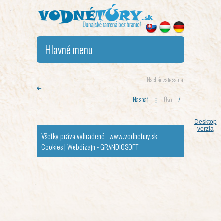
Hlavné menu
Nachádzate sa na:
➜
Naspäť
⋮
/
Úvod
Desktop
verzia
Všetky práva vyhradené - www.vodnetury.sk
Cookies
|
Webdizajn - GRANDIOSOFT