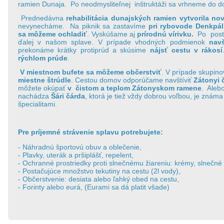
ramien Dunaja. Po neodmysliteľnej inštruktáži sa vrhneme do d
Prednedávna
rehabilitácia dunajských ramien vytvorila no
nevynecháme. Na piknik sa zastavíme
pri rybovode Denkpál
sa môžeme ochladiť
. Vyskúšame aj
prírodnú vírivku.
Po posta
ďalej v našom splave. V prípade vhodných podmienok
navš
prekonáme krátky protiprúd a skúsime
nájsť cestu v rákosí
rýchlom prúde
.
V miestnom bufete sa môžeme občerstviť
. V prípade skupin
miestne štrúdle
. Cestou domov odporúčame navštíviť
Zátonyi 
môžete okúpať
v čistom a teplom Zátonyskom ramene
. Aleb
nachádza
Šári čárda
, ktorá je tiež vždy dobrou voľbou, je známa
špecialitami.
Pre príjemné strávenie splavu potrebujete:
- Náhradnú športovú obuv a oblečenie,
- Plavky, uterák a pršiplášť, repelent,
- Ochranné prostriedky proti slnečnému žiareniu: krémy, slnečné o
- Postačujúce množstvo tekutiny na cestu (2l vody),
- Občerstvenie: desiata alebo ľahký obed na cestu,
- Forinty alebo eurá, (Eurami sa dá platit všade)