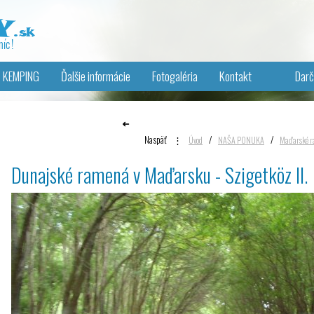
KEMPING
Ďalšie informácie
Fotogaléria
Kontakt
Darč
➜
Naspäť
⋮
/
/
Úvod
NAŠA PONUKA
Maďarské r
Dunajské ramená v Maďarsku - Szigetköz II.