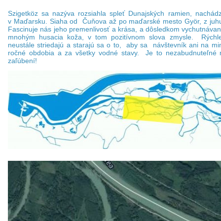
Szigetköz sa nazýva rozsiahla spleť Dunajských ramien, nachád
v Maďarsku. Siaha od Čuňova až po maďarské mesto Györ, z ju
Fascinuje nás jeho premenlivosť a krása, a dôsledkom vychutnávan
mnohým husacia koža, v tom pozitívnom slova zmysle. Rýchle
neustále striedajú a starajú sa o to, aby sa návštevník ani na mi
ročné obdobia a za všetky vodné stavy. Je to nezabudnuteľné
zaľúbení!