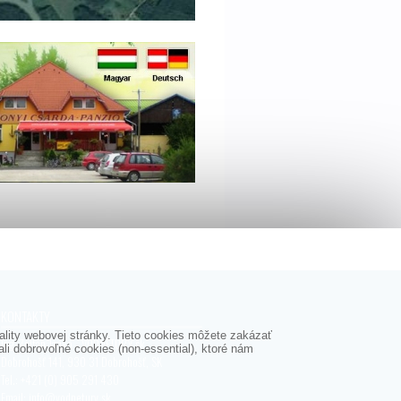
KONTAKTY
lity webovej stránky. Tieto cookies môžete zakázať
Ing. Zoltán Jankó - VODNETURY.sk
i dobrovoľné cookies (non-essential), ktoré nám
Dobrohošť 141, 930 31 Dobrohošť, SK
Tel.: +421 (0) 905 291 430
Email:
info@vodnetury.sk