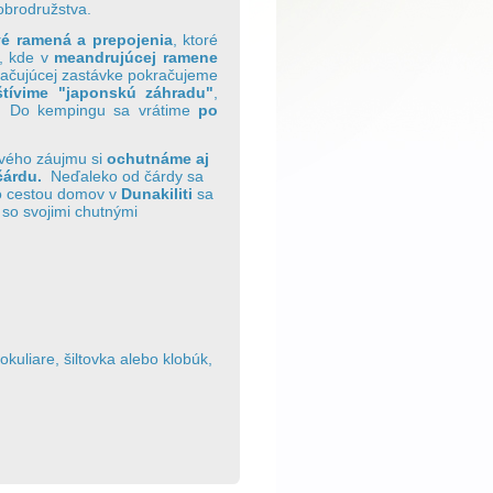
obrodružstva.
vé ramená a prepojenia
, ktoré
, kde v
meandrujúcej ramene
čujúcej zastávke pokračujeme
tívime "japonskú záhradu"
,
. Do kempingu sa vrátime
po
ového záujmu si
ochutnáme aj
čárdu.
Neďaleko od čárdy sa
o cestou domov v
Dunakiliti
sa
 so svojimi chutnými
kuliare, šiltovka alebo klobúk,