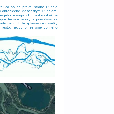
zajúca sa na pravej strane Dunaja
hu ohraničené Mošonským Dunajom.
ia jeho očarujúcich miest naskakuje
jšie tečúce úseky s pomalými sa
nútu nenudil. Je splavná cez všetky
 miesto, nečudno, že sme do neho