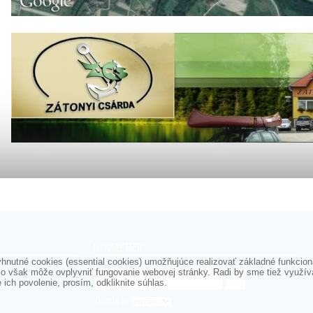
NEWSLETTER
nutné cookies (essential cookies) umožňujúce realizovať základné funkciona
Prihláste sa na zasielanie newslettera
o však môže ovplyvniť fungovanie webovej stránky. Radi by sme tiež využíval
ich povolenie, prosím, odkliknite súhlas.
Chcete sa