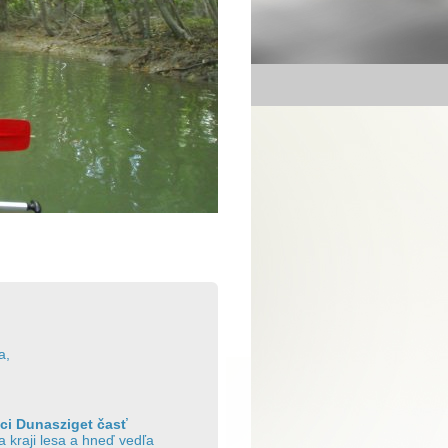
a,
ci Dunasziget časť
 kraji lesa a hneď vedľa