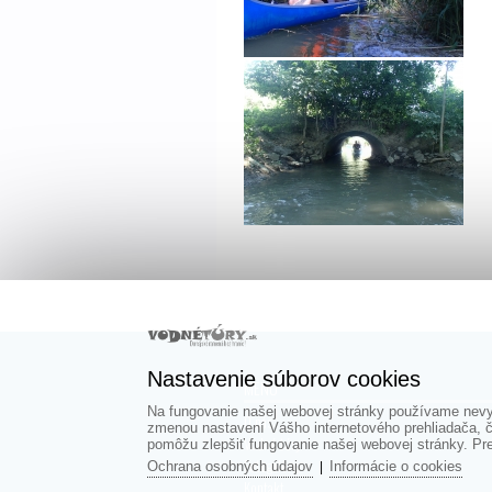
Nastavenie súborov cookies
MENU
Na fungovanie našej webovej stránky používame nevyh
O nás
zmenou nastavení Vášho internetového prehliadača, č
Vodné túry
pomôžu zlepšiť fungovanie našej webovej stránky. Pre 
Fotogaléria
Ochrana osobných údajov
Informácie o cookies
|
Kontakt