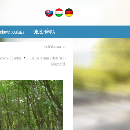
ekové poukazy
OBJEDNÁVKA
Nachádzate sa na:
/
amená - Szigetköz
Dunajské ramená v Maďarsku -
Szigetköz II.