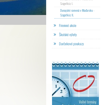
Szigetköz I.
Dunajské ramená v Maďarsku -
Szigetköz II.
Firemné akcie
Školské výlety
Darčekové poukazy