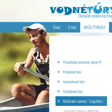
Úvod
O nás
NAŠA PONUKA
Pravidelné otvorené akcie !!!
Poldenné túry
Jednodenné túry
Dvojdenné túry
Maďarské ramená - Szigetköz
Dunajské ramená v Maďarsku -