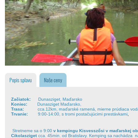
Popis splavu
Naše ceny
Začiatok:
Dunasziget, Maďarsko
Koniec:
Dunasziget Maďarsko,
Trasa:
cca.12km, maďarské ramená, mierne prúdiaca vod
Trvanie:
9:00-14:00, s tromi postačujúcimi prestávkami
,
Stretneme sa o 9:00
v kempingu Kisvesszősi v maďarskej ob
Cikolasziget
cca. 45min. od Bratislavy. Kemping sa nachádza na