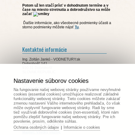
Potom už len stačí prísť v dohodnutom termíne a v
čase na miesto stretnutia a dobrodružstvo sa môže
začať
Ďalšie informácie, ako všeobecné podmienky účasti a
storno podmienky môžete nájsť
Tu
.
Kontaktné informácie
Ing. Zoltán Jankó - VODNETURY.sk
Dobrohošť 141
930 31 Dobrohošť
SLOVAK REPUBLIC
Nastavenie súborov cookies
IČO: 45998965
DIČ: 1078430826
IČDPH: SK1078430826
Na fungovanie našej webovej stránky používame nevyhnutné
cookies (essential cookies) umožňujúce realizovať základné
info@vodnetury.sk
funkcionality webovej stránky. Tieto cookies môžete zakázať
www.vodnetury.sk
zmenou nastavení Vášho internetového prehliadača, čo však
môže ovplyvniť fungovanie webovej stránky. Radi by sme
tiež využívali dobrovoľné cookies (non-essential), ktoré nám
Zoltán Jankó - SK, HU, DE
pomôžu zlepšiť fungovanie našej webovej stránky. Pre ich
Mobil: +421 905 291 430
povolenie, prosím, odkliknite súhlas.
(ozveme sa Vám do 24h)
Ochrana osobných údajov
Informácie o cookies
|
Majiteľ: Všetky služby,