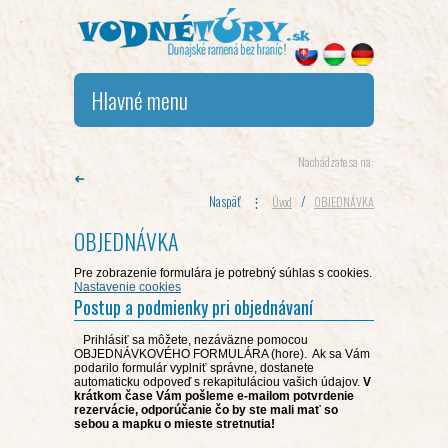
Hlavné menu
Nachádzate sa na:
➜
Naspäť
⋮
/
Úvod
OBJEDNÁVKA
OBJEDNÁVKA
Pre zobrazenie formulára je potrebný súhlas s cookies.
Nastavenie cookies
Postup a podmienky pri objednávaní
Prihlásiť sa môžete, nezáväzne pomocou
OBJEDNÁVKOVÉHO FORMULÁRA (hore). Ak sa Vám
podarilo formulár vyplniť správne, dostanete
automaticku odpoveď s rekapituláciou vašich údajov.
V
krátkom čase Vám pošleme e-mailom potvrdenie
rezervácie, odporúčanie čo by ste mali mať so
sebou a mapku o mieste stretnutia!